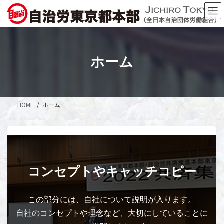
コ
ナ
ン
ビ
テ
ゲ
ン
ー
ツ
シ
へ
ョ
ホーム
ス
ン
キ
に
ッ
移
プ
動
HOME
ホーム
コンセプトやキャッチコピー
この部分には、自社について説明が入ります。
自社のコンセプトや理念など、大切にしていることに